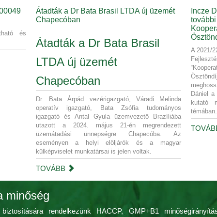
-00049
Átadták a Dr Bata Brasil LTDA új üzemét
Incze D
Chapecóban
további
Koopera
tható és
Ösztönd
Átadták a Dr Bata Brasil
A 2021/22
LTDA új üzemét
Fejleszt
“Koopera
Ösztönd
Chapecóban
meghossz
Dániel a 
Dr. Bata Árpád vezérigazgató, Váradi Melinda
kutató 
operatív igazgató, Bata Zsófia tudományos
témában.
igazgató és Antal Gyula üzemvezető Brazíliába
utazott a 2024. május 21-én megrendezett
TOVÁ
üzemátadási ünnepségre Chapecóba. Az
eseményen a helyi elöljárók és a magyar
külképviselet munkatársai is jelen voltak.
TOVÁBB
a minőség
biztosítására rendelkezünk HACCP, GMP+B1 minőségirányítás