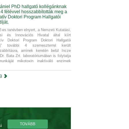
ániel PhD hallgató kollégánknak
 4 félévvel hosszabbították meg a
tív Doktori Program Hallgatói
íját.
-es tanévben elnyert, a Nemzeti Kutatási,
ési és Innovációs Hivatal által kiírt
tív Doktori Program Doktori Hallgatói
íj” további 4 szemeszterrel került
abbításra, aminek keretén belül Incze
Dr. Bata Zrt. laboratóriumában is folytatja
munkáját mikotoxin inaktiváló enzimek
BB
TOVÁBB
i