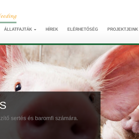
ÁLLATFAJTÁK
HÍREK
ELÉRHETŐSÉG
PROJEKTJEINK
S
ítő sertés és baromfi számára.