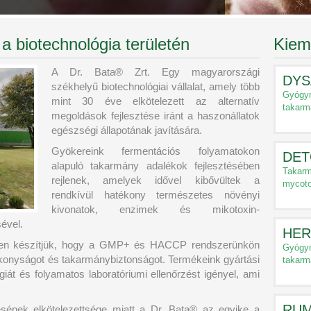
 a biotechnológia területén
Kiem
A Dr. Bata® Zrt. Egy magyarországi
DYS
székhelyű biotechnológiai vállalat, amely több
Gyógyn
mint 30 éve elkötelezett az alternatív
takarm
megoldások fejlesztése iránt a haszonállatok
egészségi állapotának javítására.
Gyökereink fermentációs folyamatokon
DET
alapuló takarmány adalékok fejlesztésében
Takarm
rejlenek, amelyek idővel kibővültek a
mycoto
rendkívül hatékony természetes növényi
kivonatok, enzimek és mikotoxin-
sével.
HER
ben készítjük, hogy a GMP+ és HACCP rendszerünkön
Gyógyn
tékonyságot és takarmánybiztonságot. Termékeink gyártási
takarm
giát és folyamatos laboratóriumi ellenőrzést igényel, ami
RUM
ésének elkötelezettsége miatt a Dr. Bata® az egyike a