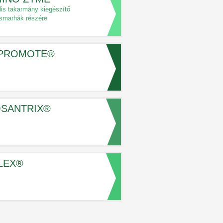
lis takarmány kiegészítő
smarhák részére
OPROMOTE®
SANTRIX®
LEX®