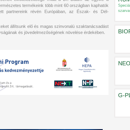
természetes termékeink több mint 60 országban kaphatók
Speciá
szarva
ezett partnereink révén Európában, az Észak- és Dél-
eket állítsunk elő és magas szinvonalú szaktanácsadást
BI
onyságának és jövedelmezőségének növelése érdekében.
NEO
G-P