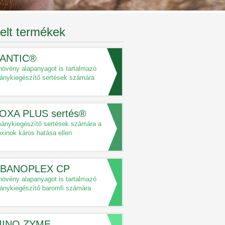
elt termékek
ANTIC®
övény alapanyagot is tartalmazó
ánykiegészítő sertések számára
OXA PLUS sertés®
ánykiegészítő sertések számára a
xinok káros hatása ellen
BANOPLEX CP
övény alapanyagot is tartalmazó
ánykiegészítő baromfi számára
INO ZYME