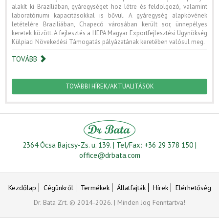
alakít ki Brazíliában, gyáregységet hoz létre és feldolgozó, valamint
laboratóriumi kapacitásokkal is bővül. A gyáregység alapkövének
letételére Braziliában, Chapecó városában került sor, ünnepélyes
keretek között. A fejlesztés a HEPA Magyar Exportfejlesztési Ügynökség
Külpiaci Növekedési Támogatás pályázatának keretében valósul meg.
TOVÁBB
TOVÁBBI HÍREK/AKTUALITÁSOK
2364 Ócsa Bajcsy-Zs. u. 139. | Tel/Fax: +36 29 378 150 |
office@drbata.com
Kezdőlap
Cégünkről
Termékek
Állatfajták
Hírek
Elérhetőség
Dr. Bata Zrt. © 2014-2026. | Minden Jog Fenntartva!