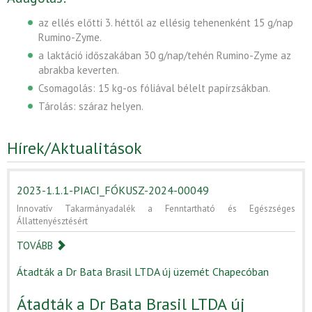
az ellés előtti 3. héttől az ellésig tehenenként 15 g/nap
Rumino-Zyme.
a laktáció időszakában 30 g/nap/tehén Rumino-Zyme az
abrakba keverten.
Csomagolás: 15 kg-os fóliával bélelt papírzsákban.
Tárolás: száraz helyen.
Hírek/Aktualitások
2023-1.1.1-PIACI_FÓKUSZ-2024-00049
Innovatív Takarmányadalék a Fenntartható és Egészséges
Állattenyésztésért
TOVÁBB
Átadták a Dr Bata Brasil LTDA új üzemét Chapecóban
Átadták a Dr Bata Brasil LTDA új