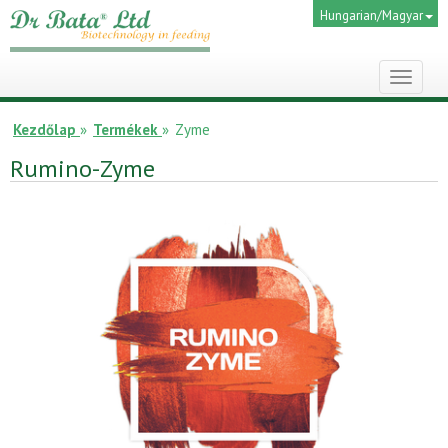
Hungarian/Magyar
Toggle
navigat
Kezdőlap
»
Termékek
»
Zyme
Rumino-Zyme