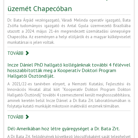
üzemét Chapecóban
Dr. Bata Árpád vezérigazgató, Váradi Melinda operatív igazgató, Bata
Zsófia tudományos igazgató és Antal Gyula üzemvezető Brazíliába
utazott a 2024. május 21-én megrendezett üzemátadási ünnepségre
Chapecóba. Az eseményen a helyi elöljárók és a magyar külképviselet
munkatársai is jelen voltak.
TOVÁBB
Incze Dániel PhD hallgató kollégánknak további 4 félévvel
hosszabbították meg a Kooperatív Doktori Program
Hallgatói Ösztöndíját.
A 2021/22-es tanévben elnyert, a Nemzeti Kutatási, Fejlesztési és
Innovációs Hivatal által kiírt “Kooperatív Doktori Program Doktori
Hallgatói Ösztöndíj” további 4 szemeszterrel került meghosszabbításra,
aminek keretén belül Incze Dániel a Dr. Bata Zrt. laboratóriumában is
folytatja kutató munkáját mikotoxin inaktiváló enzimek témában.
TOVÁBB
Dél-Amerikában hoz létre gyáregységet a Dr. Bata Zrt.
A Dr. Bata Zrt. fejlődésének következő lépcsőfokaként saját telephelyet