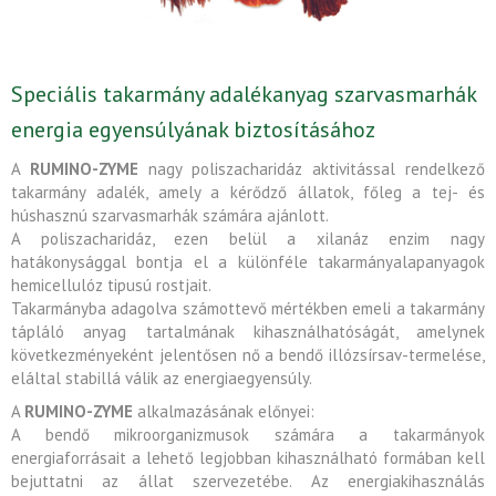
Speciális takarmány adalékanyag szarvasmarhák
energia egyensúlyának biztosításához
A
RUMINO-ZYME
nagy poliszacharidáz aktivitással rendelkező
takarmány adalék, amely a kérődző állatok, főleg a tej- és
húshasznú szarvasmarhák számára ajánlott.
A poliszacharidáz, ezen belül a xilanáz enzim nagy
hatákonysággal bontja el a különféle takarmányalapanyagok
hemicellulóz tipusú rostjait.
Takarmányba adagolva számottevő mértékben emeli a takarmány
tápláló anyag tartalmának kihasználhatóságát, amelynek
következményeként jelentősen nő a bendő illózsírsav-termelése,
eláltal stabillá válik az energiaegyensúly.
A
RUMINO-ZYME
alkalmazásának előnyei:
A bendő mikroorganizmusok számára a takarmányok
energiaforrásait a lehető legjobban kihasználható formában kell
bejuttatni az állat szervezetébe. Az energiakihasználás